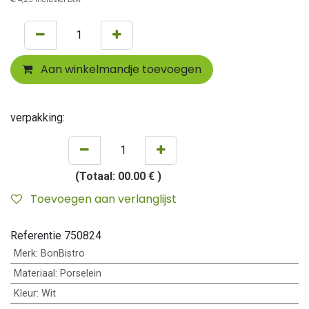
Aan winkelmandje toevoegen
verpakking:
(Totaal:
00.00 €
)
Toevoegen aan verlanglijst
Referentie
750824
Merk
:
BonBistro
Materiaal
:
Porselein
Kleur
:
Wit