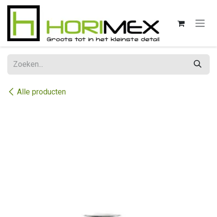
Overslaan naar inhoud
Alle producten