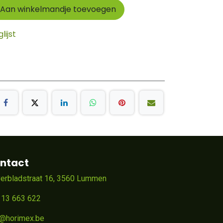
Aan winkelmandje toevoegen
ijst
ntact
verbladstraat 16, 3560 Lummen
 13 663 622
o@horimex.be