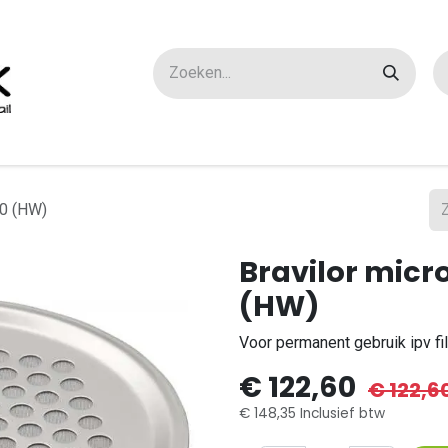
ox maatwerk
Over ons
FAQ
Contact
B10 (HW)
Bravilor micro
(HW)
Voor permanent gebruik ipv fi
€
122,60
€
122,6
€
148,35
Inclusief btw