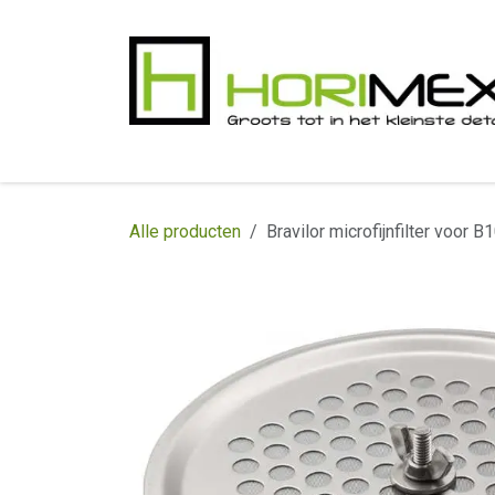
Overslaan naar inhoud
​Home
Productgamma
Realisaties
In
Alle producten
Bravilor microfijnfilter voor 