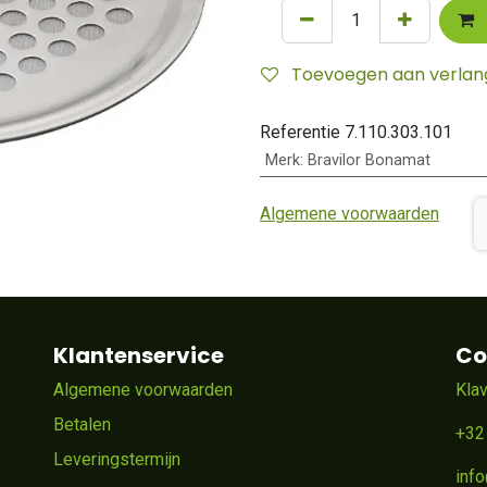
Toevoegen aan verlangl
Referentie
7.110.303.101
Merk
:
Bravilor Bonamat
Algemene voorwaarden
Klantenservice
Co
Algemene voorwaarden
Kla
Betalen
+32
Leveringstermijn
inf