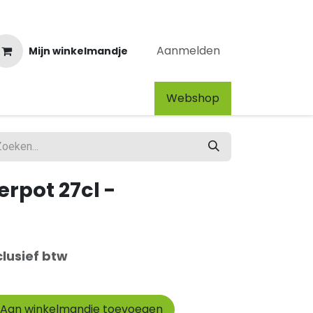
Aanmelden
Mijn winkelmandje
Webshop​
erpot 27cl -
clusief btw
Aan winkelmandje toevoegen