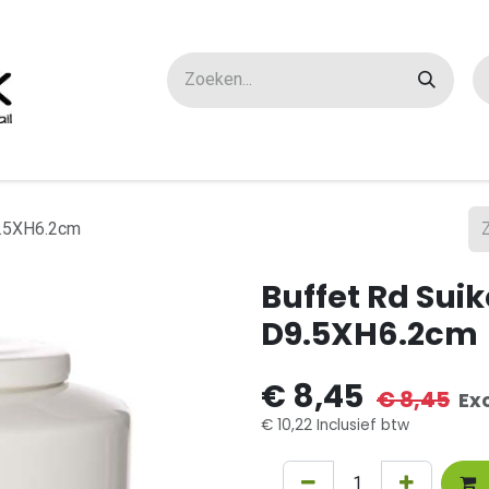
ox maatwerk
Over ons
FAQ
Contact
D9.5XH6.2cm
Buffet Rd Suik
D9.5XH6.2cm
€
8,45
€
8,45
Ex
€
10,22
Inclusief btw