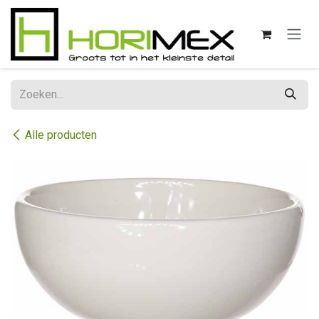
Overslaan naar inhoud
Alle producten