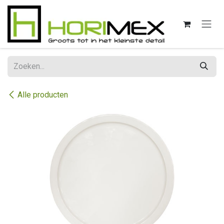
Overslaan naar inhoud
Alle producten