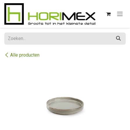
Overslaan naar inhoud
Alle producten