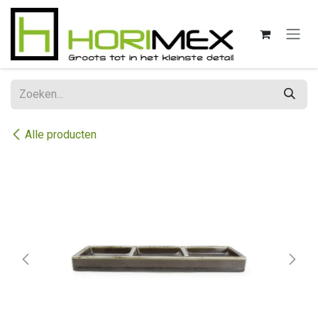
Overslaan naar inhoud
Alle producten