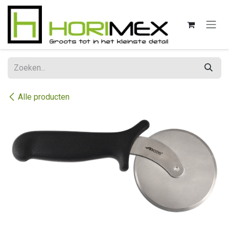
Overslaan naar inhoud
Alle producten