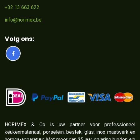
+32 13 663 622
info@horimex.be
Volg ons:
​HORIMEX & Co is uw partner voor professioneel
keukenmateriaal, porselein, bestek, glas, inox maatwerk en
horeca-apparatuur. Met meer dan 25 jaar ervaring bieden we