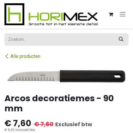
Overslaan naar inhoud
Alle producten
Arcos decoratiemes - 90
mm
€
7,60
€
7,60
Exclusief btw
€
9,20
Inclusief btw