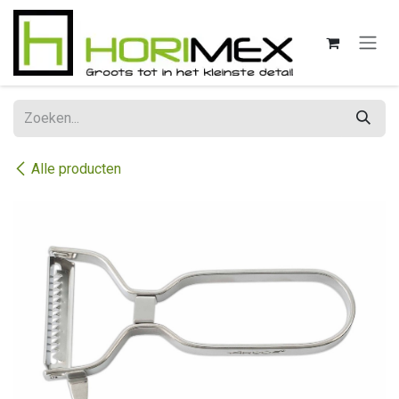
Overslaan naar inhoud
Alle producten