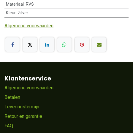
Materiaal
:
RVS
Kleur
:
Zilver
Algemene voorwaarden
Klantenservice
Algemene voorwaarden
Betalen
Leveringstermijn
Retour en garantie
FAQ