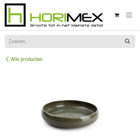
Overslaan naar inhoud
Alle producten