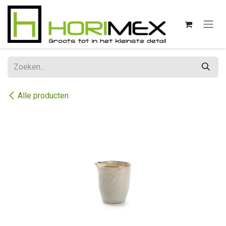
Overslaan naar inhoud
Alle producten