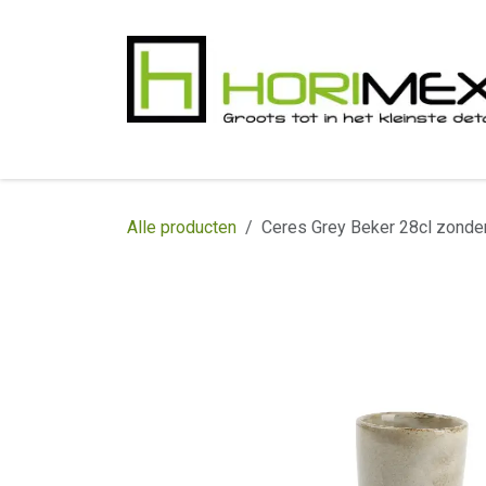
Overslaan naar inhoud
​Home
Productgamma
Realisaties
In
Alle producten
Ceres Grey Beker 28cl zonde