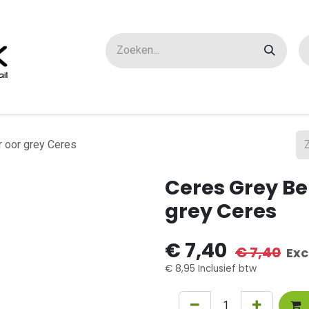
ox maatwerk
Over ons
FAQ
Contact
r oor grey Ceres
Ceres Grey Be
grey Ceres
€
7,40
€
7,40
Exc
€
8,95
Inclusief btw