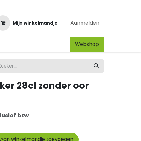
Aanmelden
Mijn winkelmandje
Webshop​
ker 28cl zonder oor
lusief btw
Aan winkelmandje toevoegen