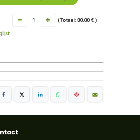
(Totaal:
00.00 €
)
ijst
ntact