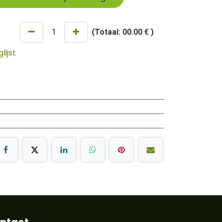
(Totaal:
00.00 €
)
ijst