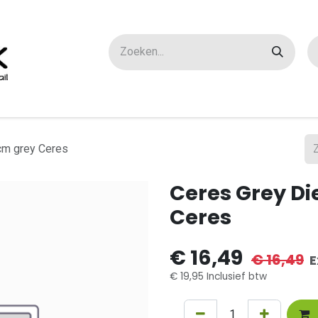
ox maatwerk
Over ons
FAQ
Contact
cm grey Ceres
Ceres Grey D
Ceres
€
16,49
€
16,49
E
€
19,95
Inclusief btw