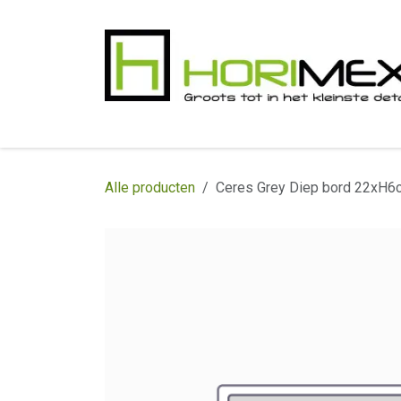
Overslaan naar inhoud
​Home
Productgamma
Realisaties
In
Alle producten
Ceres Grey Diep bord 22xH6