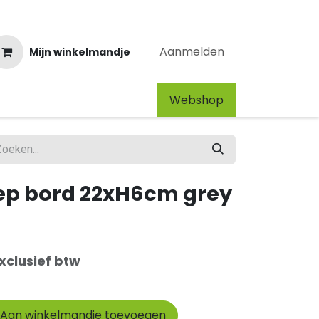
Aanmelden
Mijn winkelmandje
Webshop​
iep bord 22xH6cm grey
xclusief btw
Aan winkelmandje toevoegen