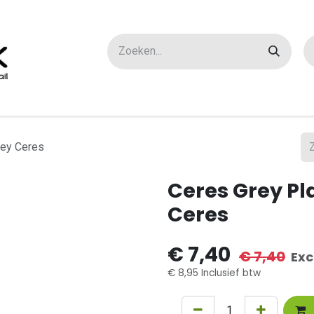
ox maatwerk
Over ons
FAQ
Contact
rey Ceres
Ceres Grey Pl
Ceres
€
7,40
€
7,40
Exc
€
8,95
Inclusief btw