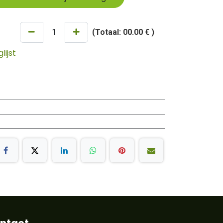
(Totaal:
00.00 €
)
ijst