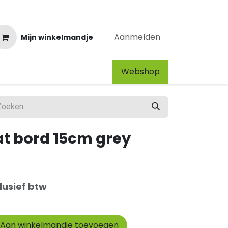
Aanmelden
Mijn winkelmandje
Webshop​
at bord 15cm grey
lusief btw
Aan winkelmandje toevoegen