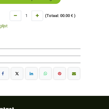
(Totaal:
00.00 €
)
ijst