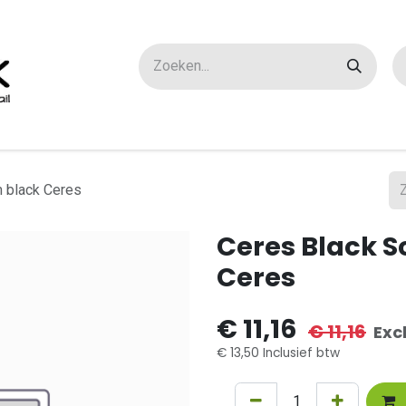
ox maatwerk
Over ons
FAQ
Contact
 black Ceres
Ceres Black S
Ceres
€
11,16
€
11,16
Exc
€
13,50
Inclusief btw