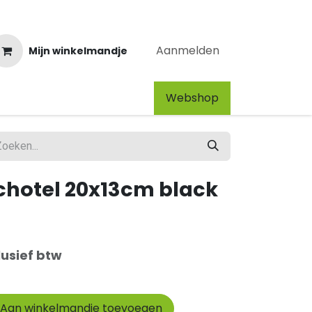
Aanmelden
Mijn winkelmandje
Webshop​
chotel 20x13cm black
lusief btw
Aan winkelmandje toevoegen