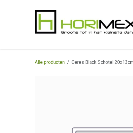
Overslaan naar inhoud
​Home
Productgamma
Realisaties
In
Alle producten
Ceres Black Schotel 20x13cm