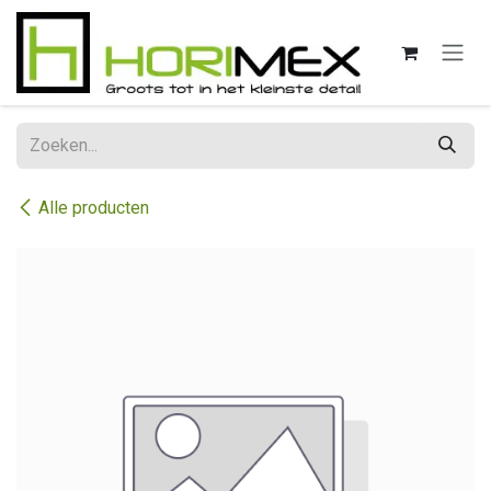
Overslaan naar inhoud
Alle producten