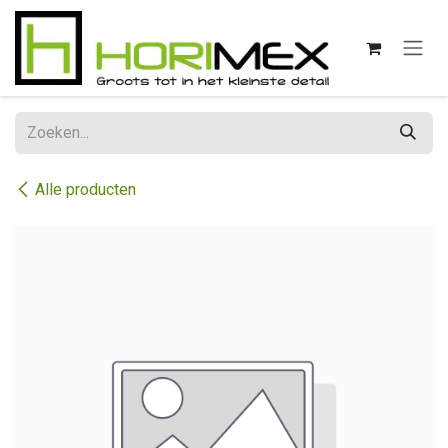
Overslaan naar inhoud
Alle producten