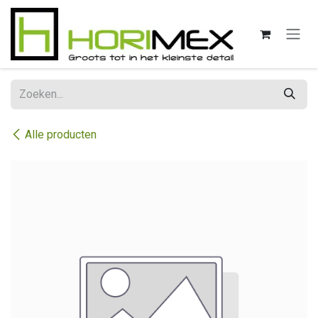
Overslaan naar inhoud
Alle producten