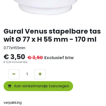
Gural Venus stapelbare tas
wit Ø 77 x H 55 mm - 170 ml
D77xH55mm
€
3,50
€
3,50
Exclusief btw
€
4,24
Inclusief btw
Aan winkelmandje toevoegen
verpakking: