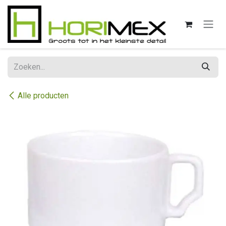
Overslaan naar inhoud
Alle producten