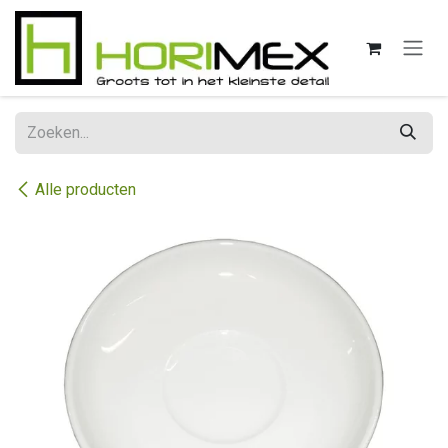
Overslaan naar inhoud
Alle producten