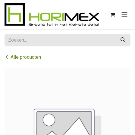
Overslaan naar inhoud
Alle producten