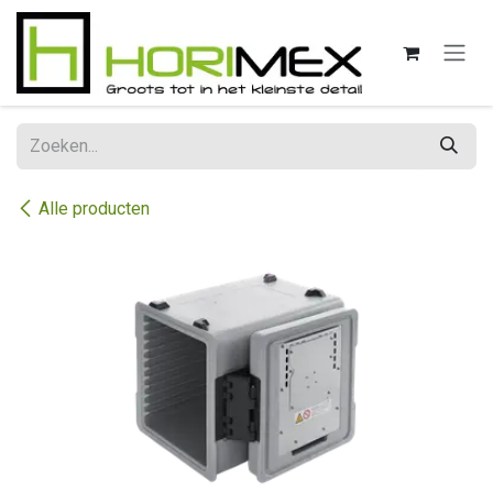
Overslaan naar inhoud
Alle producten