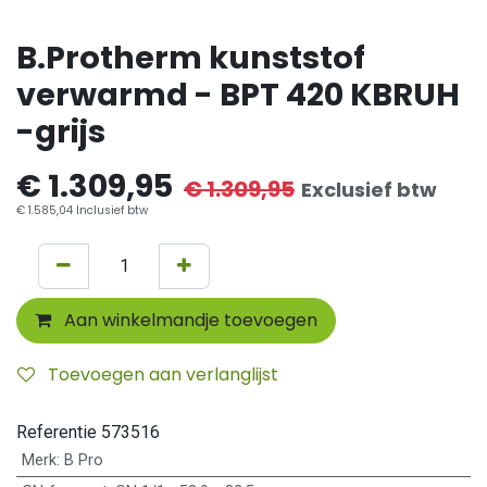
B.Protherm kunststof
verwarmd - BPT 420 KBRUH
-grijs
€
1.309,95
€
1.309,95
Exclusief btw
€
1.585,04
Inclusief btw
Aan winkelmandje toevoegen
Toevoegen aan verlanglijst
Referentie
573516
Merk
:
B Pro