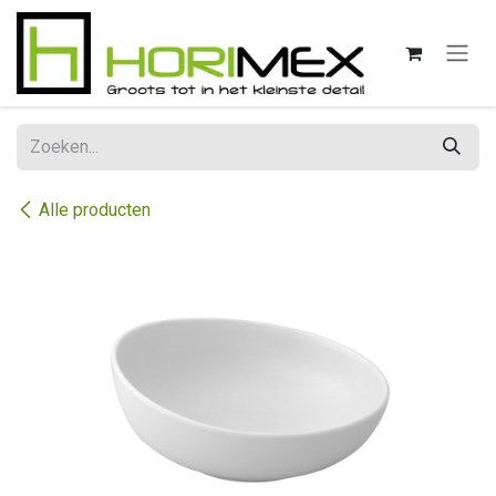
Overslaan naar inhoud
Alle producten