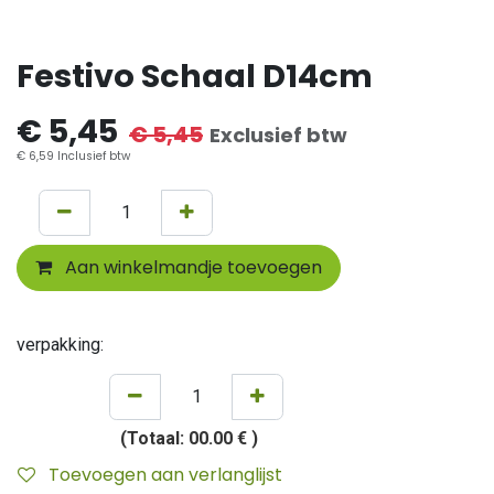
Festivo Schaal D14cm
€
5,45
€
5,45
Exclusief btw
€
6,59
Inclusief btw
Aan winkelmandje toevoegen
verpakking:
(Totaal:
00.00 €
)
Toevoegen aan verlanglijst