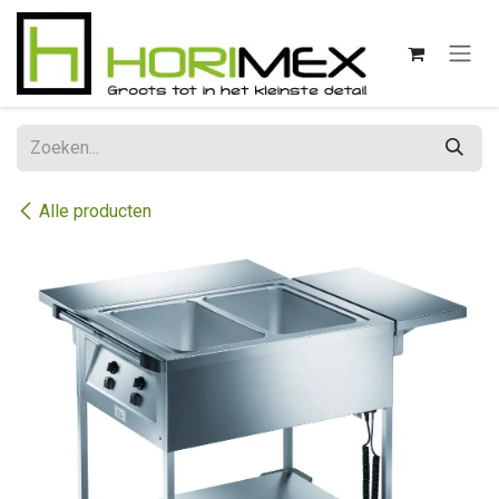
Overslaan naar inhoud
Alle producten