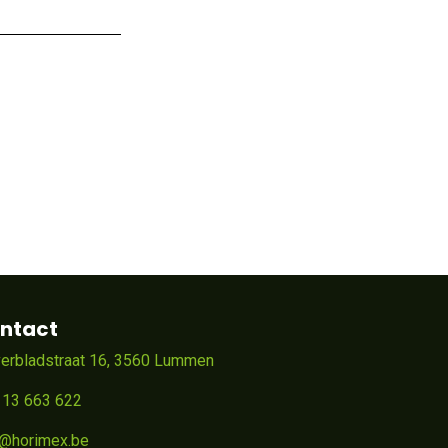
ntact
verbladstraat 16, 3560 Lummen
 13 663 622
o@horimex.be