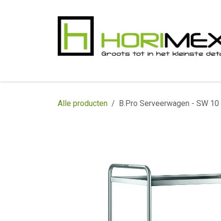
Overslaan naar inhoud
​Home
Productgamma
Realisaties
In
Alle producten
B.Pro Serveerwagen - SW 10 