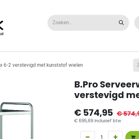
ox maatwerk
Over ons
FAQ
Contact
x 6-2 verstevigd met kunststof wielen
B.Pro Serveer
verstevigd me
€
574,95
€
574,
€
695,69
Inclusief btw