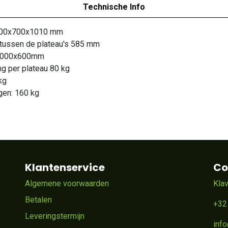
Technische Info
100x700x1010 mm
 tussen de plateau's 585 mm
 1000x600mm
ng per plateau 80 kg
kg
en: 160 kg
Klantenservice
Co
Algemene voorwaarden
Kla
Betalen
+32
Leveringstermijn
inf