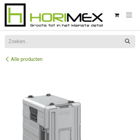
Overslaan naar inhoud
Alle producten