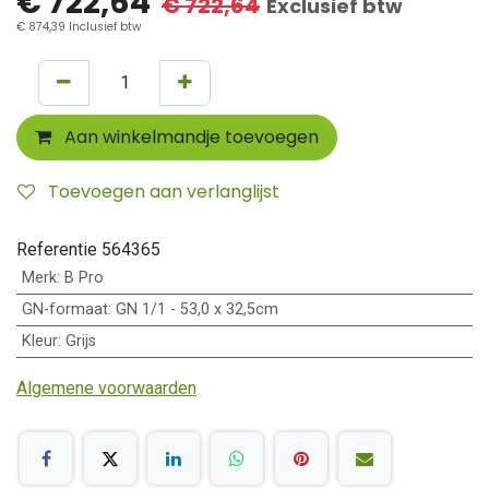
€
722,64
€
722,64
Exclusief btw
€
874,39
Inclusief btw
Aan winkelmandje toevoegen
Toevoegen aan verlanglijst
Referentie
564365
Merk
:
B Pro
GN-formaat
:
GN 1/1 - 53,0 x 32,5cm
Kleur
:
Grijs
Algemene voorwaarden