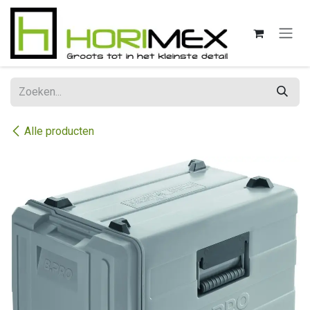
Overslaan naar inhoud
Alle producten