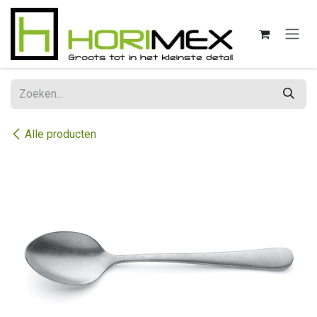
Overslaan naar inhoud
Alle producten