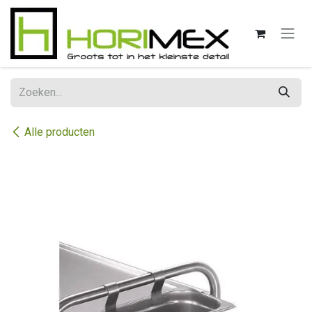
Overslaan naar inhoud
Alle producten