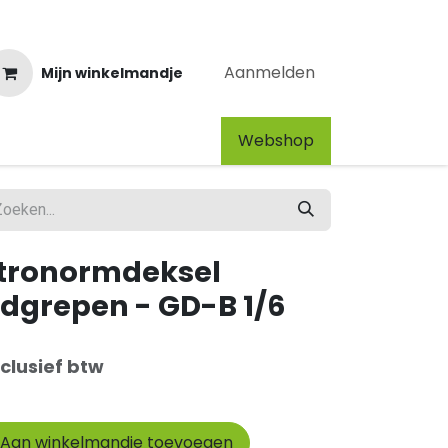
Aanmelden
Mijn winkelmandje
Webshop​
stronormdeksel
grepen - GD-B 1/6
clusief btw
Aan winkelmandje toevoegen