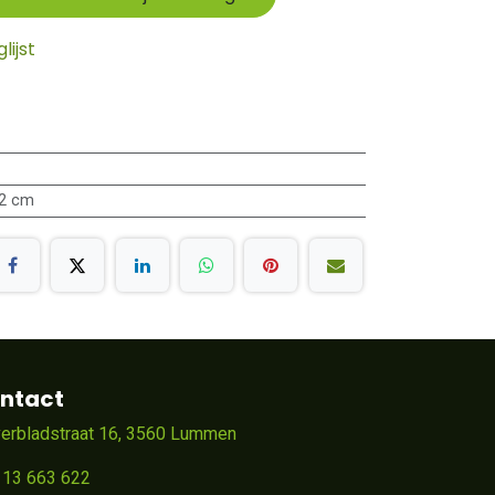
ijst
,2 cm
ntact
verbladstraat 16, 3560 Lummen
 13 663 622