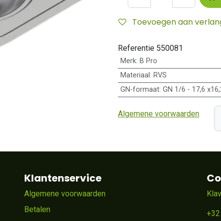
Toevoegen aan verlangl
Referentie
550081
Merk
:
B Pro
Materiaal
:
RVS
GN-formaat
:
GN 1/6 - 17,6 x16
Algemene voorwaarden
Klantenservice
Co
Algemene voorwaarden
Kla
Betalen
+32