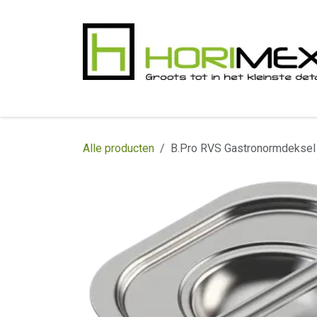
Overslaan naar inhoud
​Home
Productgamma
Realisaties
In
Alle producten
B.Pro RVS Gastronormdeksel