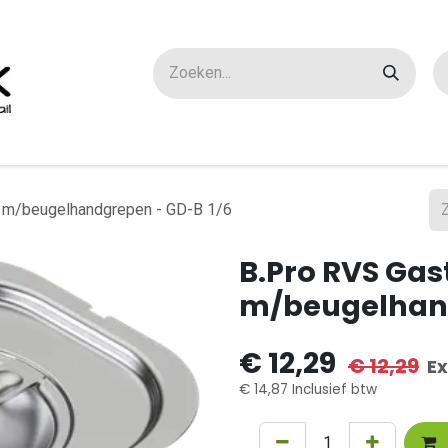
ox maatwerk
Over ons
FAQ
Contact
 m/beugelhandgrepen - GD-B 1/6
B.Pro RVS Ga
m/beugelhand
€
12,29
€
12,29
Ex
€
14,87
Inclusief btw