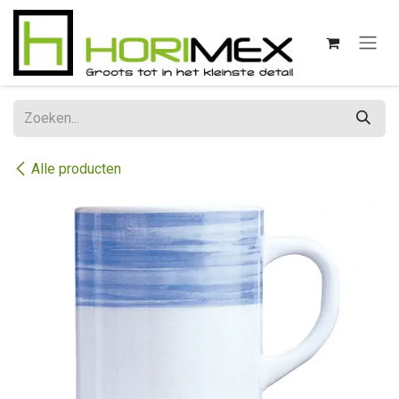
Overslaan naar inhoud
Alle producten