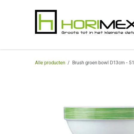
Overslaan naar inhoud
​Home
Productgamma
Realisaties
In
Alle producten
Brush groen bowl D13cm - 51