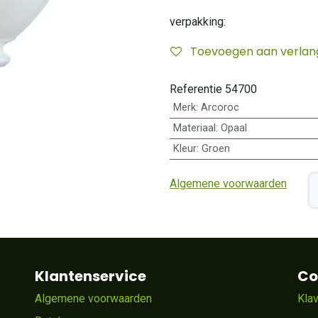
verpakking:
Toevoegen aan verlangl
Referentie
54700
Merk
:
Arcoroc
Materiaal
:
Opaal
Kleur
:
Groen
Algemene voorwaarden
Klantenservice
Co
Algemene voorwaarden
Kla