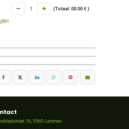
(Totaal:
00.00 €
)
ijst
ntact
verbladstraat 16, 3560 Lummen