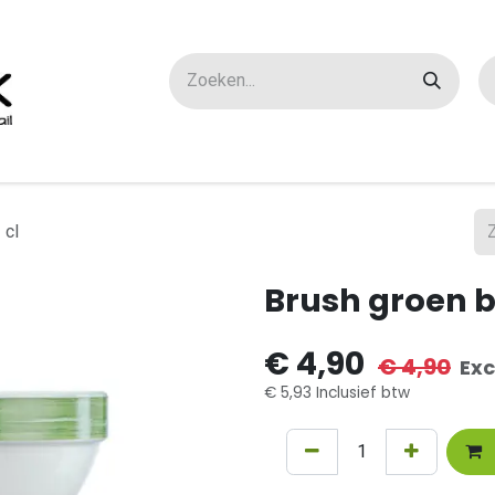
ox maatwerk
Over ons
FAQ
Contact
 cl
Brush groen b
€
4,90
€
4,90
Exc
€
5,93
Inclusief btw