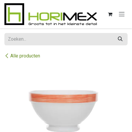
Overslaan naar inhoud
Alle producten