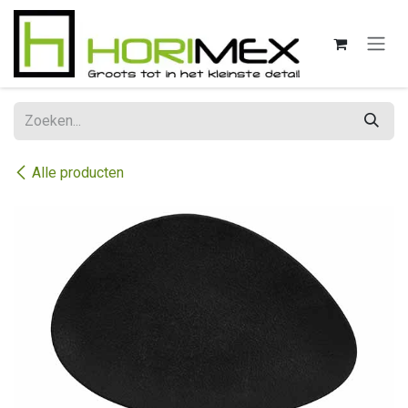
Overslaan naar inhoud
Alle producten