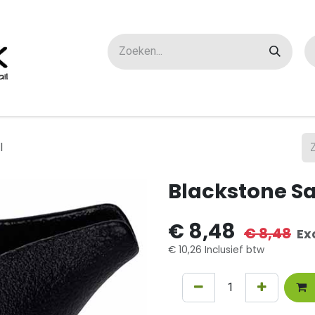
ox maatwerk
Over ons
FAQ
Contact
l
Blackstone S
€
8,48
€
8,48
Ex
€
10,26
Inclusief btw