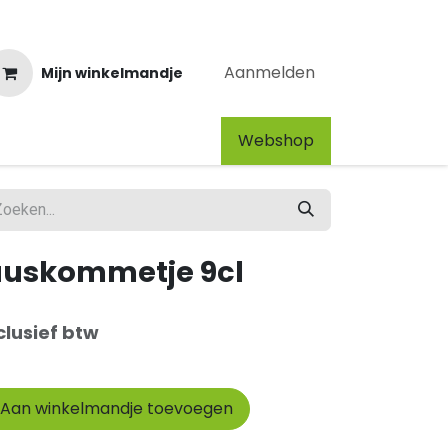
Aanmelden
Mijn winkelmandje
Webshop​
auskommetje 9cl
clusief btw
Aan winkelmandje toevoegen