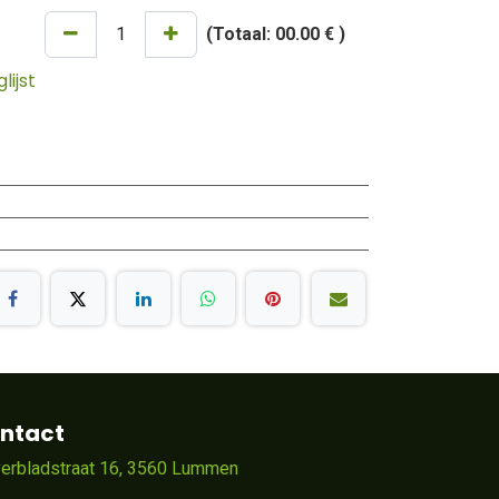
(Totaal:
00.00 €
)
ijst
ntact
verbladstraat 16, 3560 Lummen