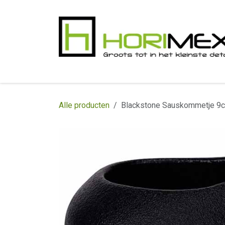
Overslaan naar inhoud
​Home
Productgamma
Realisaties
In
Alle producten
Blackstone Sauskommetje 9c