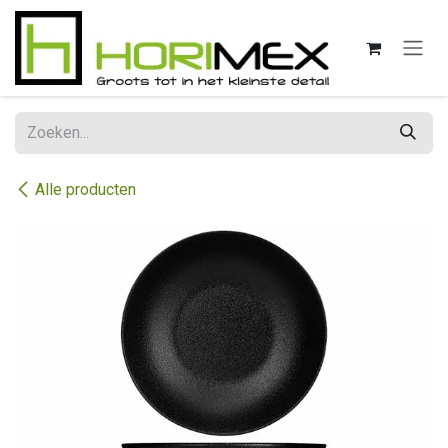
Overslaan naar inhoud
Alle producten