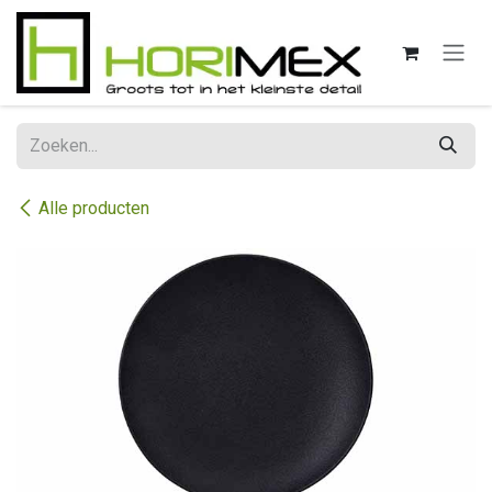
Overslaan naar inhoud
Alle producten