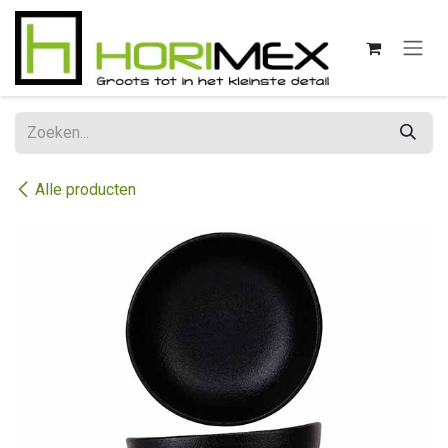
Overslaan naar inhoud
Alle producten