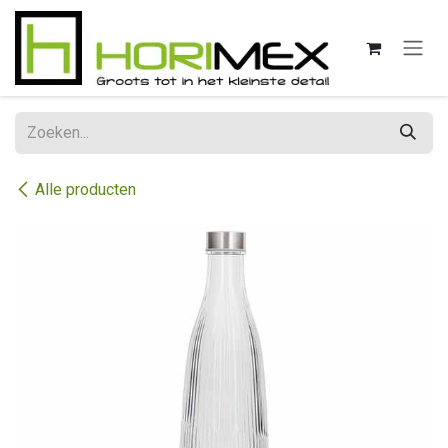
Overslaan naar inhoud
Alle producten