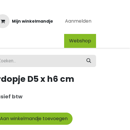
Aanmelden
Mijn winkelmandje
Webshop​
erdopje D5 x h6 cm
usief btw
Aan winkelmandje toevoegen