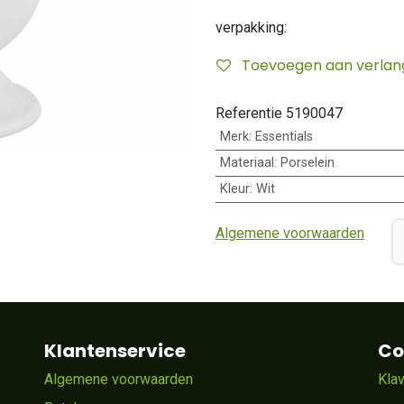
verpakking:
Toevoegen aan verlangl
Referentie
5190047
Merk
:
Essentials
Materiaal
:
Porselein
Kleur
:
Wit
Algemene voorwaarden
Klantenservice
Co
Algemene voorwaarden
Kla