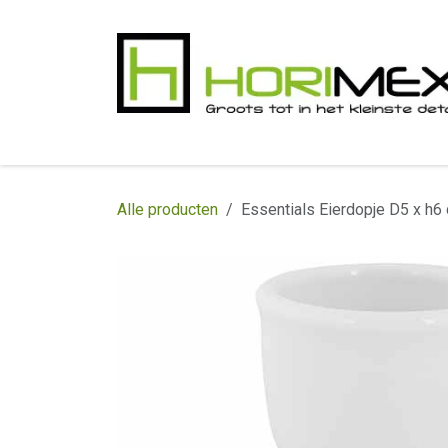
Overslaan naar inhoud
​Home
Productgamma
Realisaties
In
Alle producten
Essentials Eierdopje D5 x h6