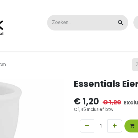
ox maatwerk
Over ons
FAQ
Contact
 cm
Essentials Ei
€
1,20
€
1,20
Excl
€
1,45
Inclusief btw