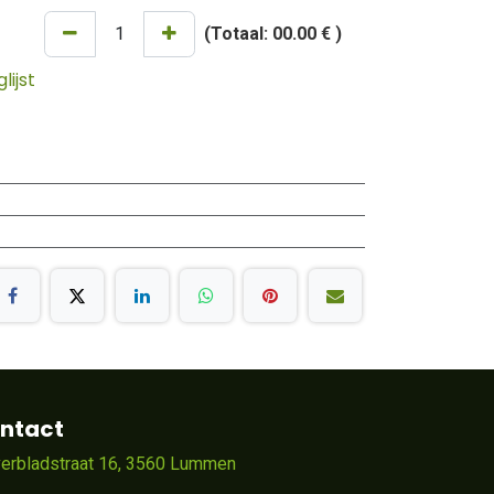
(Totaal:
00.00 €
)
ijst
ntact
verbladstraat 16, 3560 Lummen