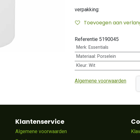
verpakking:
Toevoegen aan verlangl
Referentie
5190045
Merk
:
Essentials
Materiaal
:
Porselein
Kleur
:
Wit
Algemene voorwaarden
Klantenservice
Co
Algemene voorwaarden
Kla