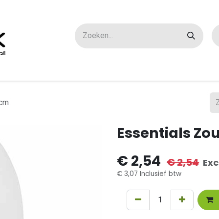
ox maatwerk
Over ons
FAQ
Contact
 cm
Essentials Zo
€
2,54
€
2,54
Exc
€
3,07
Inclusief btw