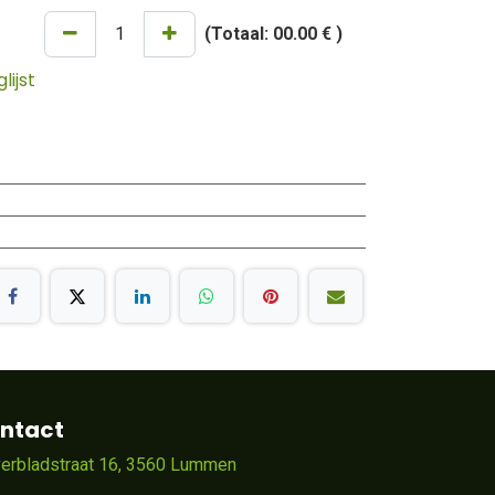
(Totaal:
00.00 €
)
ijst
ntact
verbladstraat 16, 3560 Lummen