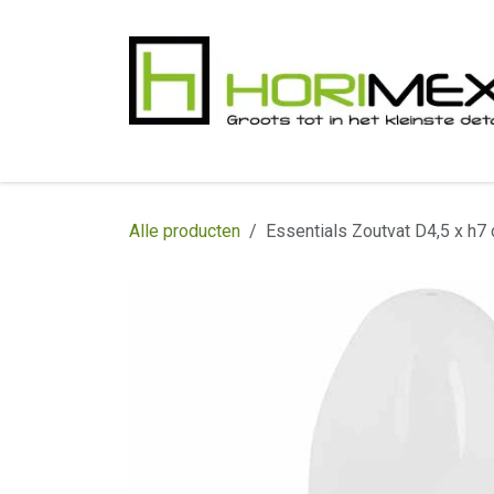
Overslaan naar inhoud
​Home
Productgamma
Realisaties
In
Alle producten
Essentials Zoutvat D4,5 x h7