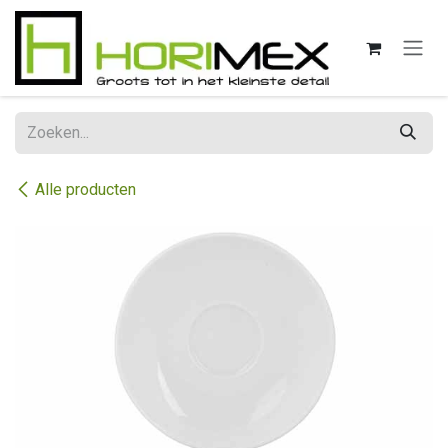
Overslaan naar inhoud
Alle producten