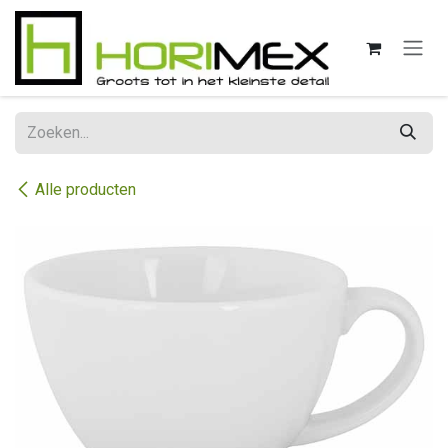
Overslaan naar inhoud
Alle producten