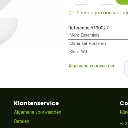
Toevoegen aan verlangl
Referentie
5190027
Merk
:
Essentials
Materiaal
:
Porselein
Kleur
:
Wit
Algemene voorwaarden
Klantenservice
Co
Algemene voorwaarden
Kla
Betalen
+32