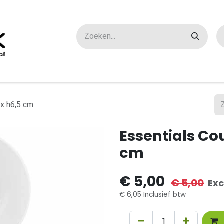
ox maatwerk
Over ons
FAQ
Contact
x h6,5 cm
Essentials Co
cm
€
5,00
€
5,00
Exc
€
6,05
Inclusief btw