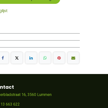
ijst
ntact
verbladstraat 16, 3560 Lummen
 13 663 622