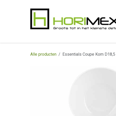
Overslaan naar inhoud
​Home
Productgamma
Realisaties
In
Alle producten
Essentials Coupe Kom D18,5 