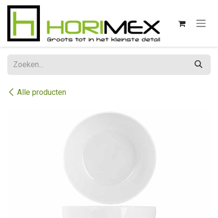
Overslaan naar inhoud
Alle producten