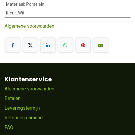
Materiaal
:
Porselein
Kleur
:
Wit
Algemene voorwaarden
Klantenservice
Algemene voorwaarden
Betalen
Leveringstermijn
Retour en garantie
FAQ