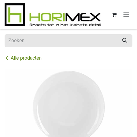
Overslaan naar inhoud
Alle producten