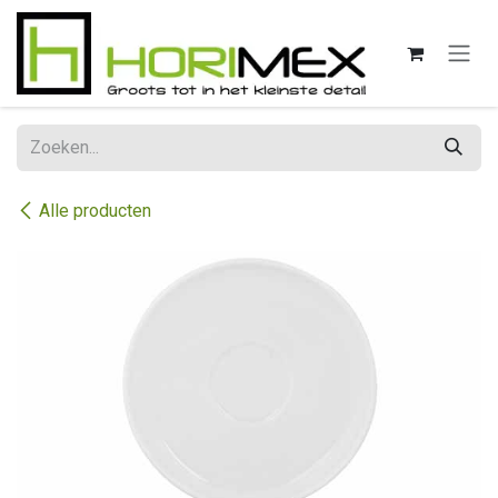
Overslaan naar inhoud
Alle producten