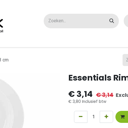
ox maatwerk
Over ons
FAQ
Contact
3 cm
Essentials Ri
€
3,14
€
3,14
Excl
€
3,80
Inclusief btw