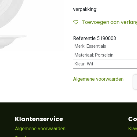
verpakking:
Toevoegen aan verlangl
Referentie
5190003
Merk
:
Essentials
Materiaal
:
Porselein
Kleur
:
Wit
Algemene voorwaarden
Klantenservice
Co
Algemene voorwaarden
Kla