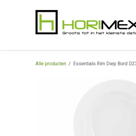
Overslaan naar inhoud
​Home
Productgamma
Realisaties
In
Alle producten
Essentials Rim Diep Bord D2