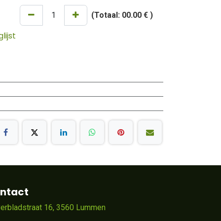
(Totaal:
00.00 €
)
ijst
ntact
verbladstraat 16, 3560 Lummen