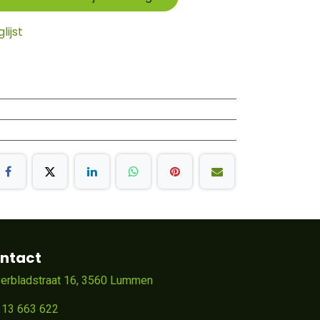
ijst
ntact
verbladstraat 16, 3560 Lummen
 13 663 622