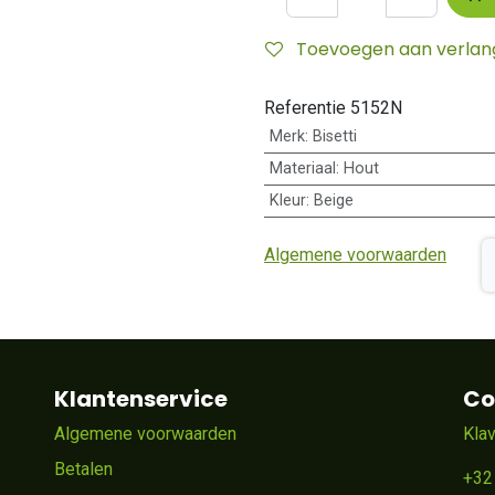
Toevoegen aan verlangl
Referentie
5152N
Merk
:
Bisetti
Materiaal
:
Hout
Kleur
:
Beige
Algemene voorwaarden
Klantenservice
Co
Algemene voorwaarden
Kla
Betalen
+32