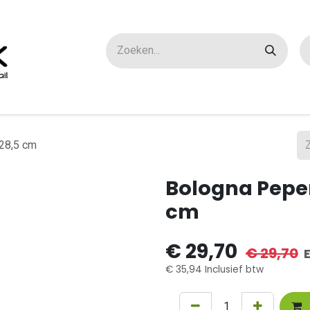
ox maatwerk
Over ons
FAQ
Contact
28,5 cm
Bologna Pepe
cm
€
29,70
€
29,70
€
35,94
Inclusief btw