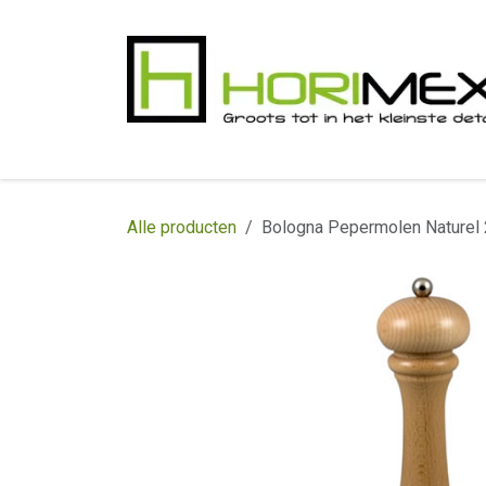
Overslaan naar inhoud
​Home
Productgamma
Realisaties
In
Alle producten
Bologna Pepermolen Naturel 